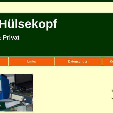
 Hülsekopf
 Privat
Links
Datenschutz
K